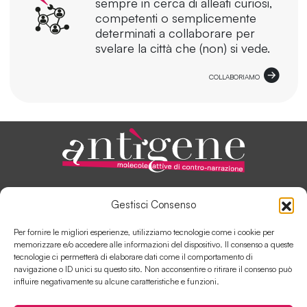
sempre in cerca di alleati curiosi,
competenti o semplicemente
determinati a collaborare per
svelare la città che (non) si vede.
COLLABORIAMO
ANTÌGENE, IN PILLOLE
Gestisci Consenso
AUTORI E COLLABORATORI
SOSTIENI ANTÌGENE
Per fornire le migliori esperienze, utilizziamo tecnologie come i cookie per
COLLABORA CON ANTÌGENE
memorizzare e/o accedere alle informazioni del dispositivo. Il consenso a queste
tecnologie ci permetterà di elaborare dati come il comportamento di
navigazione o ID unici su questo sito. Non acconsentire o ritirare il consenso può
influire negativamente su alcune caratteristiche e funzioni.
Contatti
Disclaimer