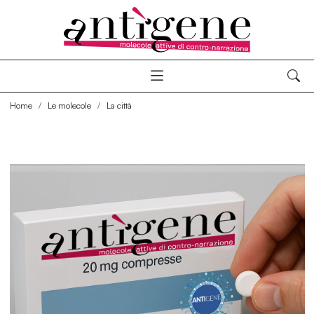
Home
Le molecole
La città