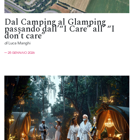
Dal Camping al Glamping
passando dall’“I Care” all’ “I
don’t care”
di
Luca Manghi
─ 25 GENNAIO 2026