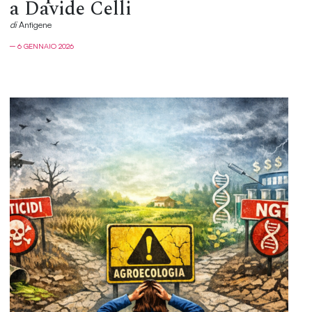
a Davide Celli
di
Antìgene
─ 6 GENNAIO 2026