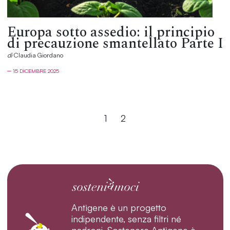
Europa sotto assedio: il principio
di precauzione smantellato Parte I
di
Claudia Giordano
─ 15 DICEMBRE 2025
1
2
Antìgene è un progetto
indipendente, senza filtri né
padroni. Sostenere Antìgene è