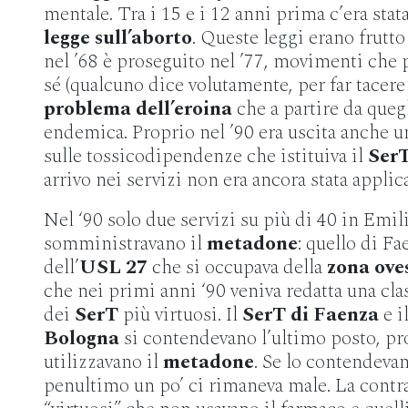
mentale. Tra i 15 e i 12 anni prima c’era stat
legge sull’aborto
. Queste leggi erano frutto
nel ’68 è proseguito nel ’77, movimenti che 
sé (qualcuno dice volutamente, per far tacere 
problema dell’eroina
che a partire da quegl
endemica. Proprio nel ’90 era uscita anche 
sulle tossicodipendenze che istituiva il
Ser
arrivo nei servizi non era ancora stata applica
Nel ‘90 solo due servizi su più di 40 in Emi
somministravano il
metadone
: quello di Fa
dell’
USL 27
che si occupava della
zona ove
che nei primi anni ‘90 veniva redatta una clas
dei
SerT
più virtuosi. Il
SerT
di Faenza
e i
Bologna
si contendevano l’ultimo posto, pro
utilizzavano il
metadone
. Se lo contendevan
penultimo un po’ ci rimaneva male. La contra