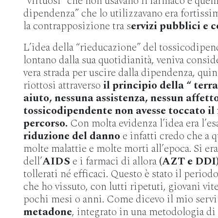
“virtuosi” che non usavano il farmaco e quell
dipendenza” che lo utilizzavano era fortissi
la contrapposizione tra s
ervizi pubblici e
L’idea della “rieducazione” del tossicodipend
lontano dalla sua quotidianità, veniva consi
vera strada per uscire dalla dipendenza, qui
riottosi attraverso
il principio della “ terr
aiuto, nessuna assistenza, nessun affetto
tossicodipendente non avesse toccato il 
percorso.
Con molta evidenza l’idea era l’esa
riduzione del danno
e infatti credo che a 
molte malattie e molte morti all’epoca. Si e
dell’
AIDS
e i farmaci di allora
(AZT e DDI
tollerati né efficaci. Questo è stato il periodo
che ho vissuto, con lutti ripetuti, giovani vi
pochi mesi o anni. Come dicevo il mio servi
metadone
, integrato in una metodologia di 