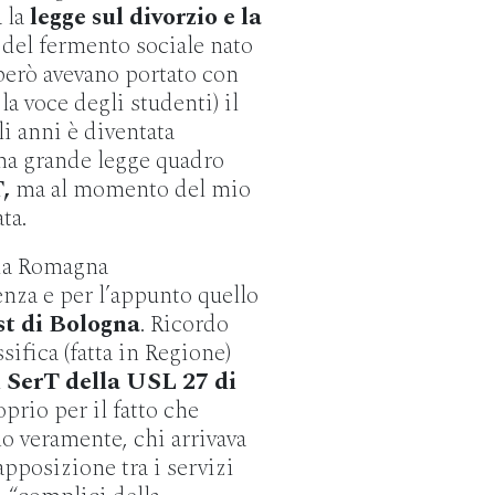
a la
legge sul divorzio e la
 del fermento sociale nato
però avevano portato con
la voce degli studenti) il
i anni è diventata
una grande legge quadro
T,
ma al momento del mio
ta.
lia Romagna
enza e per l’appunto quello
st di Bologna
. Ricordo
sifica (fatta in Regione)
l
SerT
della USL 27 di
prio per il fatto che
o veramente, chi arrivava
pposizione tra i servizi