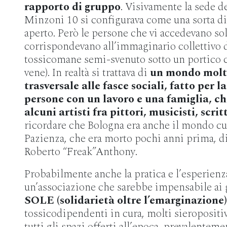
rapporto di gruppo
. Visivamente la sede d
Minzoni 10 si configurava come una sorta di
aperto. Però le persone che vi accedevano sol
corrispondevano all’immaginario collettivo de
tossicomane semi-svenuto sotto un portico c
vene). In realtà si trattava di
un mondo molt
trasversale alle fasce sociali, fatto per 
persone con un lavoro e una famiglia, 
alcuni artisti fra pittori, musicisti, scritt
ricordare che Bologna era anche il mondo cu
Pazienza, che era morto pochi anni prima, di
Roberto “Freak”Anthony.
Probabilmente anche la pratica e l’esperienz
un’associazione che sarebbe impensabile ai g
SOLE (solidarietà oltre l’emarginazione)
tossicodipendenti in cura, molti sieropositiv
tutti gli spazi offerti all’epoca, prevalentemen