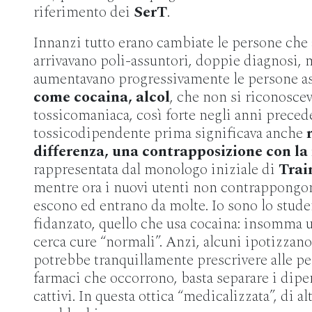
riferimento dei
SerT
.
Innanzi tutto erano cambiate le persone che 
arrivavano poli-assuntori, doppie diagnosi, 
aumentavano progressivamente le persone ass
come
cocaina, alcol
, che non si riconoscev
tossicomaniaca, così forte negli anni preced
tossicodipendente prima significava anche
differenza, una contrapposizione con l
rappresentata dal monologo iniziale di
Trai
mentre ora i nuovi utenti non contrappongo
escono ed entrano da molte. Io sono lo student
fidanzato, quello che usa cocaina: insomma 
cerca cure “normali”. Anzi, alcuni ipotizzan
potrebbe tranquillamente prescrivere alle p
farmaci che occorrono, basta separare i dipe
cattivi. In questa ottica “medicalizzata”, di a