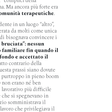
i “complici della
ma. Ma ancora più forte era
 comunità terapeutiche
.
ente in un luogo “altro”,
derata da molti come unica
ndi bisognava convincere i
a bruciata”: nessun
 familiare fin quando il
fondo e accettato il
tto contrario della
questa prassi siano dovute
ra purtroppo in pieno boom
)
non erano né ben
 lavorativo più difficile
te che si spegnevano in
zio somministrava il
lavoro che privilegiava il