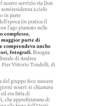
el nostro servizio via Don
 semiresidenza a cielo
o in parte
ll’epoca (in pratica il
on l’ago piantato nelle
o complesso,
la maggior parte di
che comprendeva anche
ori, fotografi.
Bisogna
lturale di Andrea
 Pier Vittorio Tondelli, di
a del gruppo fece nascere
iorni nostri: si chiamava
ed era fatta di
i, che approfittavano di
te alle feste dell’Unità,