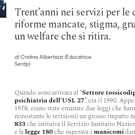
Trent’anni nei servizi per le
riforme mancate, stigma, gr
un welfare che si ritira.
di
Cristina Albertazzi (Educatrice
Serdp)
Quando sono arrivata al “
Settore tossicodi
psichiatria dell’USL 27
” era il 1990. App
1978, erano state emanate due leggi che han
nonostante le revisioni) un grosso impatto ne
833
che istituiva il Servizio Sanitario Nazio
e la
legge 180
che superava i
manicomi
dand