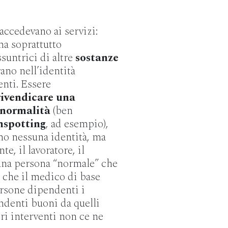
accedevano ai servizi:
ma soprattutto
untrici di altre
sostanze
ano nell’identità
enti. Essere
rivendicare una
a normalità
(ben
nspotting
, ad esempio),
no nessuna identità, ma
e, il lavoratore, il
una persona “normale” che
o che il medico di base
ersone dipendenti i
ndenti buoni da quelli
ltri interventi non ce ne