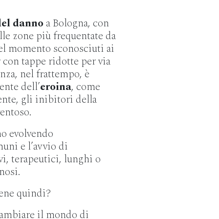
del danno
a Bologna, con
lle zone più frequentate da
uel momento sconosciuti ai
 con tappe ridotte per via
nza, nel frattempo, è
ente dell’
eroina
, come
te, gli inibitori della
entoso.
no evolvendo
uni e l’avvio di
i, terapeutici, lunghi o
nosi.
bene quindi?
cambiare il mondo di