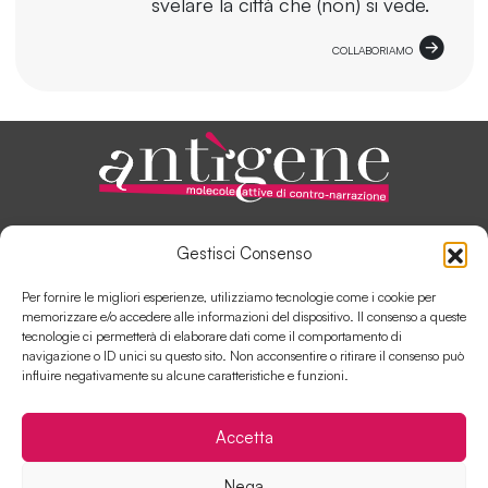
svelare la città che (non) si vede.
COLLABORIAMO
ANTÌGENE, IN PILLOLE
Gestisci Consenso
AUTORI E COLLABORATORI
SOSTIENI ANTÌGENE
Per fornire le migliori esperienze, utilizziamo tecnologie come i cookie per
COLLABORA CON ANTÌGENE
memorizzare e/o accedere alle informazioni del dispositivo. Il consenso a queste
tecnologie ci permetterà di elaborare dati come il comportamento di
navigazione o ID unici su questo sito. Non acconsentire o ritirare il consenso può
influire negativamente su alcune caratteristiche e funzioni.
Contatti
Disclaimer
Cookie Policy
Accetta
Privacy Policy
Nega