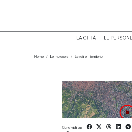
LA CITTÀ
LE PERSON
Home
Le molecole
Le reti e il territorio
Condividi su: