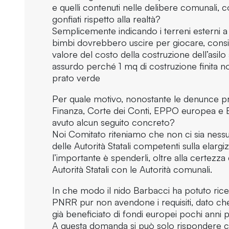
e quelli contenuti nelle delibere comunali, c
gonfiati rispetto alla realtà?
Semplicemente indicando i terreni esterni a
bimbi dovrebbero uscire per giocare, consid
valore del costo della costruzione dell’asil
assurdo perché 1 mq di costruzione finita n
prato verde
Per quale motivo, nonostante le denunce pr
Finanza, Corte dei Conti, EPPO europea e Br
avuto alcun seguito concreto?
Noi Comitato riteniamo che non ci sia nessu
delle Autorità Statali competenti sulla elarg
l’importante è spenderli, oltre alla certezza
Autorità Statali con le Autorità comunali.
In che modo il nido Barbacci ha potuto ric
PNRR pur non avendone i requisiti, dato che
già beneficiato di fondi europei pochi anni 
A questa domanda si può solo rispondere 