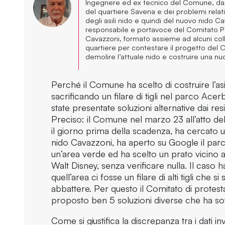
Ingegnere ed ex tecnico del Comune, da
del quartiere Savena e dei problemi relativ
degli asili nido e quindi del nuovo nido Ca
responsabile e portavoce
del Comitato P
Cavazzoni, formato assieme ad alcuni col
quartiere per contestare il progetto del
demolire l’attuale nido e costruire una nuo
Perché il Comune ha scelto di costruire l’a
sacrificando un filare di tigli nel parco Ace
state presentate soluzioni alternative dai res
Preciso: il Comune nel marzo 23 all’atto d
il giorno prima della scadenza, ha cercato 
nido Cavazzoni, ha aperto su Google il parc
un’area verde ed ha scelto un prato vicino a
Walt Disney, senza verificare nulla. Il caso h
quell’area ci fosse un filare di alti tigli che 
abbattere. Per questo il Comitato di protesta
proposto ben 5 soluzioni diverse che ha s
Come si giustifica la discrepanza tra i dati i