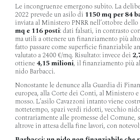
Le incongruenze emergono subito. La delib
2022 prevede un asilo di
1150 mq per 84 b
inviata al Ministero PNRR nell’ottobre dello
mq e 116 posti
: dati falsati, in contrasto c
ma utili a ottenere un finanziamento più alto
fatto passare come superficie finanziabile an
valutato a 2400 €/mq. Risultato: invece dei
2,
ottiene
4,15 milioni
, il finanziamento più al
nido Barbacci.
Nonostante le denunce alla Guardia di Finanz
europea, alla Corte dei Conti, al Ministero e a
mosso. L’asilo Cavazzoni intanto viene costru
nottetempo, spazi verdi ridotti, vecchio nid
contrariamente alle promesse del Comune, so
altrove in attesa della fine lavori, con notevol
Barbacci: un nido non finanziabile che r