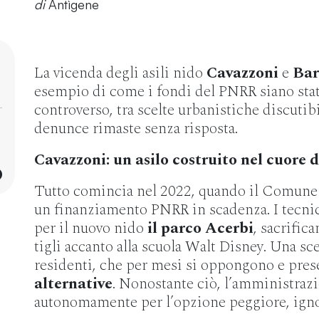
di
Antìgene
La vicenda degli asili nido
Cavazzoni
e
Bar
esempio di come i fondi del PNRR siano stat
controverso, tra scelte urbanistiche discutibi
denunce rimaste senza risposta.
Cavazzoni: un asilo costruito nel cuore 
Tutto comincia nel 2022, quando il Comune si
un finanziamento PNRR in scadenza. I tecni
per il nuovo nido
il parco Acerbi
, sacrific
tigli accanto alla scuola Walt Disney. Una sce
residenti, che per mesi si oppongono e pre
alternative
. Nonostante ciò, l’amministraz
autonomamente per l’opzione peggiore, igno