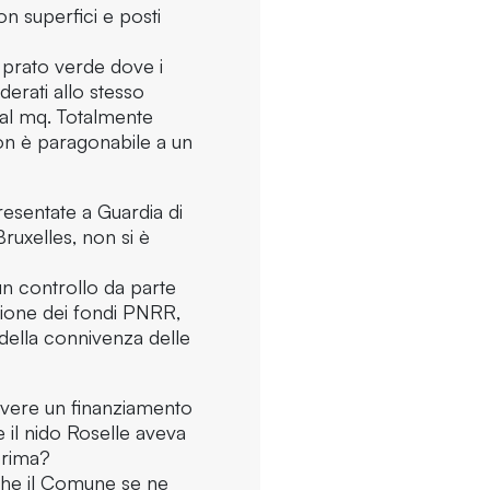
on superfici e posti
 prato verde dove i
erati allo stesso
o al mq. Totalmente
on è paragonabile a un
esentate a Guardia di
uxelles, non si è
n controllo da parte
izione dei fondi PNRR,
 della connivenza delle
evere un finanziamento
 il nido Roselle aveva
prima?
che il Comune se ne