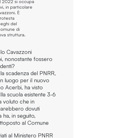
l 2022 si occupa
i, in particolare
vazzoni. È
rotesta
leghi del
 Comune di
va struttura.
silo Cavazzoni
rbi, nonostante fossero
identi?
ella scadenza del PNRR,
un luogo per il nuovo
o Acerbi, ha visto
lla scuola esistente 3-6
a voluto che in
si sarebbero dovuti
 ha, in seguito,
ottoposto al Comune
nviati al Ministero PNRR