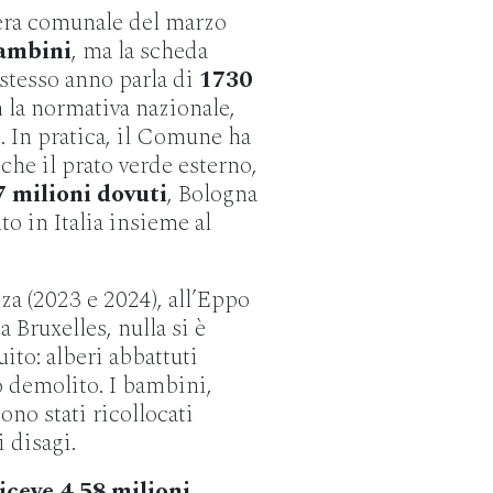
era comunale del marzo
ambini
, ma la scheda
 stesso anno parla di
1730
on la normativa nazionale,
. In pratica, il Comune ha
che il prato verde esterno,
7 milioni dovuti
, Bologna
to in Italia insieme al
a (2023 e 2024), all’Eppo
 Bruxelles, nulla si è
ito: alberi abbattuti
o demolito. I bambini,
no stati ricollocati
i disagi.
iceve 4,58 milioni