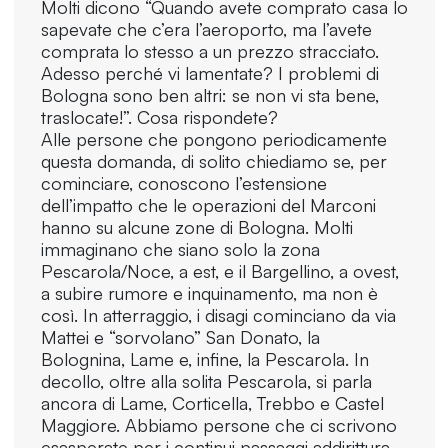
Molti dicono “Quando avete comprato casa lo
sapevate che c’era l’aeroporto, ma l’avete
comprata lo stesso a un prezzo stracciato.
Adesso perché vi lamentate? I problemi di
Bologna sono ben altri: se non vi sta bene,
traslocate!”. Cosa rispondete?
Alle persone che pongono periodicamente
questa domanda, di solito chiediamo se, per
cominciare, conoscono l’estensione
dell’impatto che le operazioni del Marconi
hanno su alcune zone di Bologna. Molti
immaginano che siano solo la zona
Pescarola/Noce, a est, e il Bargellino, a ovest,
a subire rumore e inquinamento, ma non è
così. In atterraggio, i disagi cominciano da via
Mattei e “sorvolano” San Donato, la
Bolognina, Lame e, infine, la Pescarola. In
decollo, oltre alla solita Pescarola, si parla
ancora di Lame, Corticella, Trebbo e Castel
Maggiore. Abbiamo persone che ci scrivono
esasperate per i continui passaggi addirittura