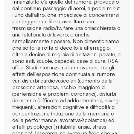
Innanzitutto c’è quello del rumore, provocato
dal continuo passaggio di aerei, a pochi minuti
l’uno dall’altro, che impedisce di concentrarsi
per leggere un libro, ascoltare una
trasmissione radio/tv, fare una chiacchierata o
una telefonata di lavoro, o anche
semplicemente riposare. Non dimentichiamo
che sotto le rotte di decollo e atterraggio,
oltre a decine di migliaia di abitazioni private, ci
sono asili, scuole, ospedali, case di cura, RSA,
uffici. Studi internazionali annoverano tra gli
effetti dell’esposizione continuata al rumore
vari disturbi cardiovascolari (aumento della
pressione arteriosa, rischio maggiore di
ipertensione e problemi coronarici), disturbi
del sonno (difficoltà ad addormentarsi, risvegli
frequenti), alterazioni cognitive e difficoltà di
concentrazione (riduzione della memoria e
della performance lavorativa/scolastica) ed
effetti psicologici (irritabilità, ansia, stress
cronico). Insomma, se avete un figlio che va