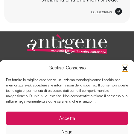
COLLABORIAMO
ANTÌGENE, IN PILLOLE
Gestisci Consenso
AUTORI E COLLABORATORI
SOSTIENI ANTÌGENE
Per fornire le migliori esperienze, utilizziamo tecnologie come i cookie per
COLLABORA CON ANTÌGENE
memorizzare e/o accedere alle informazioni del dispositivo. Il consenso a queste
tecnologie ci permetterà di elaborare dati come il comportamento di
navigazione o ID unici su questo sito. Non acconsentire o ritirare il consenso può
influire negativamente su alcune caratteristiche e funzioni.
Contatti
Disclaimer
Cookie Policy
Accetta
Privacy Policy
Nega