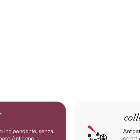
o indipendente, senza
Antige
tenere Antìgene è
cerca d