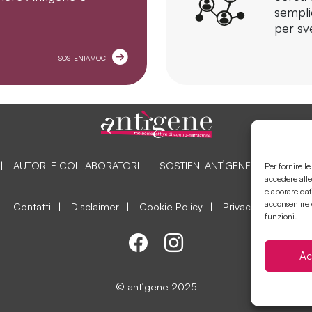
sempli
per sve
SOSTENIAMOCI
AUTORI E COLLABORATORI
SOSTIENI ANTÌGENE
COLLAB
Per fornire l
accedere alle
elaborare dat
acconsentire 
Contatti
Disclaimer
Cookie Policy
Privacy Policy
funzioni.
Ac
© antìgene 2025