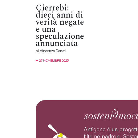
Cierrebi:
dieci anni di
verità negate
e una
speculazione
annunciata
di
Vincenzo Donati
─ 27 NOVEMBRE 2025
Antìgene è un progett
filtri né padroni. Sos