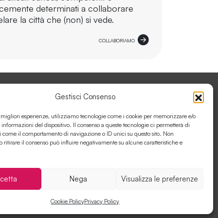
cemente determinati a collaborare
lare la città che (non) si vede.
COLLABORIAMO
Gestisci Consenso
ORA CON ANTÌGENE
e migliori esperienze, utilizziamo tecnologie come i cookie per memorizzare e/o
 informazioni del dispositivo. Il consenso a queste tecnologie ci permetterà di
i come il comportamento di navigazione o ID unici su questo sito. Non
o ritirare il consenso può influire negativamente su alcune caratteristiche e
cetta
Nega
Visualizza le preferenze
Cookie Policy
Privacy Policy