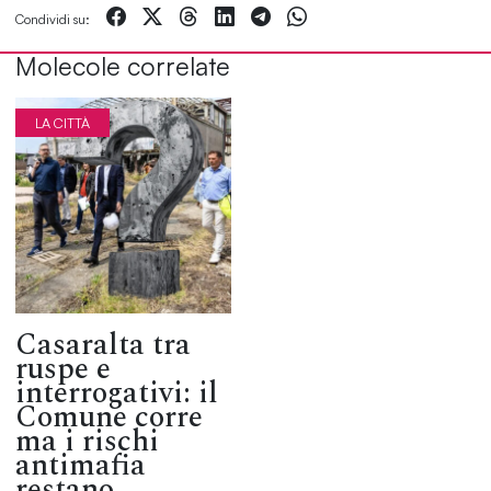
Condividi su:
Molecole correlate
LA CITTÀ
Casaralta tra
ruspe e
interrogativi: il
Comune corre
ma i rischi
antimafia
restano