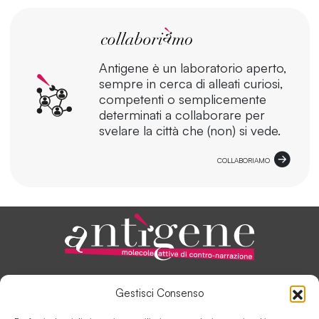
Antigene è un laboratorio aperto,
sempre in cerca di alleati curiosi,
competenti o semplicemente
determinati a collaborare per
svelare la città che (non) si vede.
COLLABORIAMO
ANTÌGENE, IN PILLOLE
Gestisci Consenso
AUTORI E COLLABORATORI