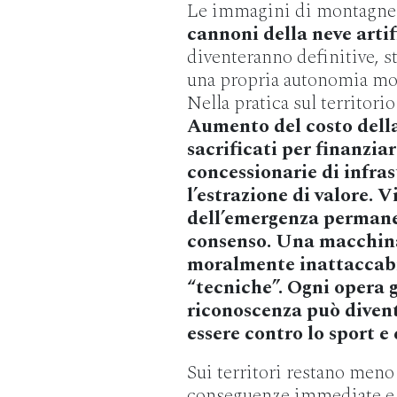
Le immagini di montagne pu
cannoni della neve artif
diventeranno definitive, s
una propria autonomia mora
Nella pratica sul territori
Aumento del costo della 
sacrificati per finanziar
concessionarie di infra
l’estrazione di valore. V
dell’emergenza permanent
consenso. Una macchina 
moralmente inattaccabil
“tecniche”. Ogni opera g
riconoscenza può divent
essere contro lo sport e
Sui territori restano meno
conseguenze immediate e 