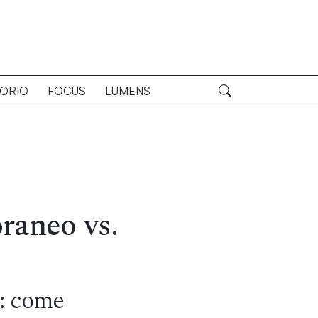
TORIO
FOCUS
LUMENS
raneo vs.
i: come