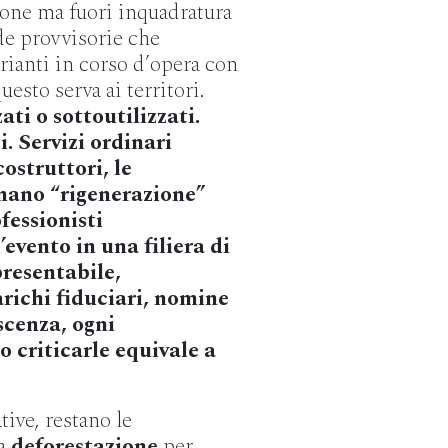
ione ma fuori inquadratura
de provvisorie che
rianti in corso d’opera con
esto serva ai territori.
ati o sottoutilizzati.
. Servizi ordinari
costruttori, le
amano “rigenerazione”
fessionisti
evento in una filiera di
resentabile,
richi fiduciari, nomine
scenza, ogni
 criticarle equivale a
ive, restano le
la
deforestazione
per