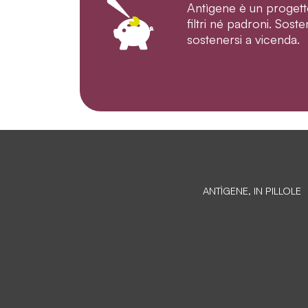
Antìgene è un progett
filtri né padroni. Sos
sostenersi a vicenda.
ANTÌGENE, IN PILLOLE