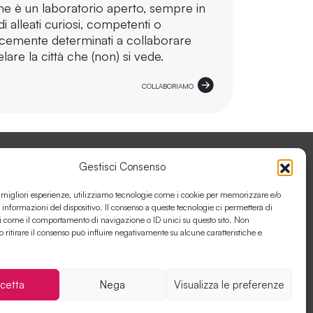
ne è un laboratorio aperto, sempre in
i alleati curiosi, competenti o
cemente determinati a collaborare
lare la città che (non) si vede.
COLLABORIAMO
Gestisci Consenso
ORA CON ANTÌGENE
e migliori esperienze, utilizziamo tecnologie come i cookie per memorizzare e/o
 informazioni del dispositivo. Il consenso a queste tecnologie ci permetterà di
i come il comportamento di navigazione o ID unici su questo sito. Non
o ritirare il consenso può influire negativamente su alcune caratteristiche e
cetta
Nega
Visualizza le preferenze