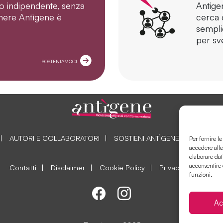
o indipendente, senza
Antige
tenere Antìgene è
cerca d
sempli
per sve
SOSTENIAMOCI
AUTORI E COLLABORATORI
SOSTIENI ANTÌGENE
COLLAB
Per fornire l
accedere alle
elaborare dat
acconsentire 
Contatti
Disclaimer
Cookie Policy
Privacy Policy
funzioni.
Ac