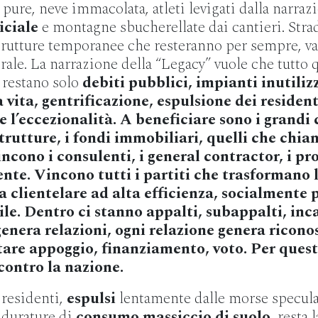
re, neve immacolata, atleti levigati dalla narraz
iciale
e montagne sbucherellate dai cantieri. Stra
trutture temporanee che resteranno per sempre, va
le. La narrazione della “Legacy” vuole che tutto qu
o restano solo
debiti pubblici, impianti inutilizz
vita, gentrificazione, espulsione dei residenti
e l’eccezionalità. A beneficiare sono i grandi 
strutture, i fondi immobiliari, quelli che chi
incono i consulenti, i general contractor, i pro
e. Vincono tutti i partiti che trasformano l’
clientelare ad alta efficienza, socialmente p
e. Dentro ci stanno appalti, subappalti, inca
enera relazioni, ogni relazione genera ricono
are appoggio, finanziamento, voto. Per questo
 contro la nazione.
 residenti,
espulsi
lentamente dalle morse speculat
durature di
consumo massiccio di suolo
, resta 