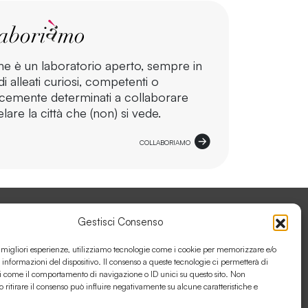
ne è un laboratorio aperto, sempre in
i alleati curiosi, competenti o
cemente determinati a collaborare
lare la città che (non) si vede.
COLLABORIAMO
Gestisci Consenso
ORA CON ANTÌGENE
e migliori esperienze, utilizziamo tecnologie come i cookie per memorizzare e/o
 informazioni del dispositivo. Il consenso a queste tecnologie ci permetterà di
i come il comportamento di navigazione o ID unici su questo sito. Non
o ritirare il consenso può influire negativamente su alcune caratteristiche e