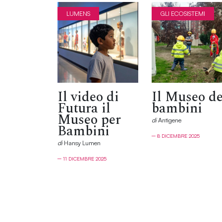
LUMENS
GLI ECOSISTEMI
Il video di
Il Museo de
Futura il
bambini
Museo per
di
Antìgene
Bambini
─ 8 DICEMBRE 2025
di
Hansy Lumen
─ 11 DICEMBRE 2025