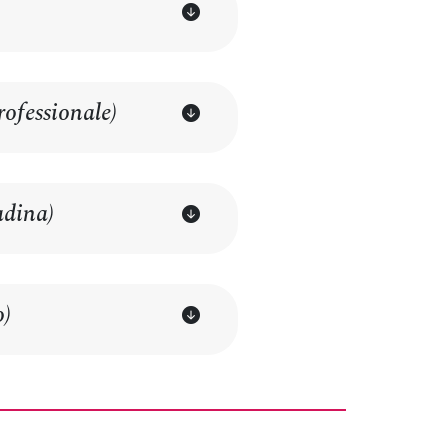
ofessionale)
adina)
o)