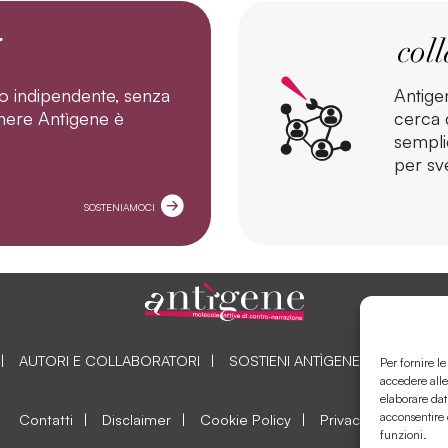
o indipendente, senza
Antige
tenere Antìgene è
cerca d
sempli
per sve
SOSTENIAMOCI
AUTORI E COLLABORATORI
SOSTIENI ANTÌGENE
COLLAB
Per fornire l
accedere alle
elaborare dat
acconsentire 
Contatti
Disclaimer
Cookie Policy
Privacy Policy
funzioni.