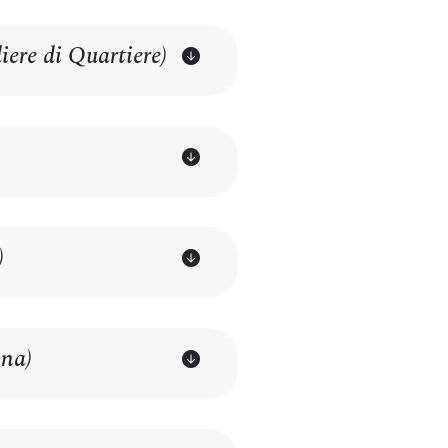
iere di Quartiere)
)
ina)