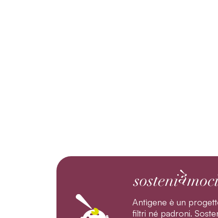
Antìgene è un progett
filtri né padroni. Sos