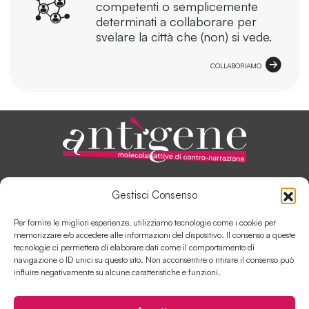
competenti o semplicemente
determinati a collaborare per
svelare la città che (non) si vede.
COLLABORIAMO
ANTÌGENE, IN PILLOLE
Gestisci Consenso
AUTORI E COLLABORATORI
SOSTIENI ANTÌGENE
Per fornire le migliori esperienze, utilizziamo tecnologie come i cookie per
COLLABORA CON ANTÌGENE
memorizzare e/o accedere alle informazioni del dispositivo. Il consenso a queste
tecnologie ci permetterà di elaborare dati come il comportamento di
navigazione o ID unici su questo sito. Non acconsentire o ritirare il consenso può
influire negativamente su alcune caratteristiche e funzioni.
Contatti
Disclaimer
Cookie Policy