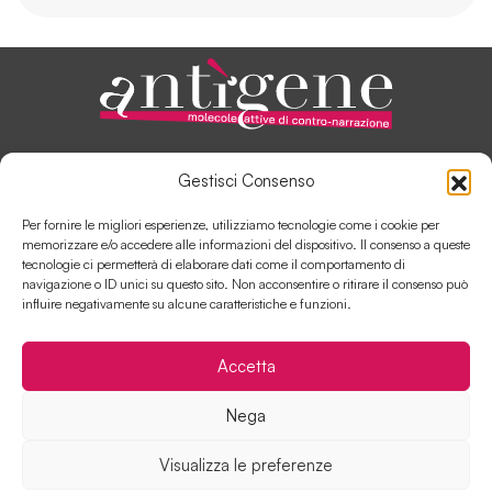
ANTÌGENE, IN PILLOLE
Gestisci Consenso
AUTORI E COLLABORATORI
SOSTIENI ANTÌGENE
Per fornire le migliori esperienze, utilizziamo tecnologie come i cookie per
COLLABORA CON ANTÌGENE
memorizzare e/o accedere alle informazioni del dispositivo. Il consenso a queste
tecnologie ci permetterà di elaborare dati come il comportamento di
navigazione o ID unici su questo sito. Non acconsentire o ritirare il consenso può
influire negativamente su alcune caratteristiche e funzioni.
Contatti
Disclaimer
Cookie Policy
Accetta
Privacy Policy
Nega
Visualizza le preferenze