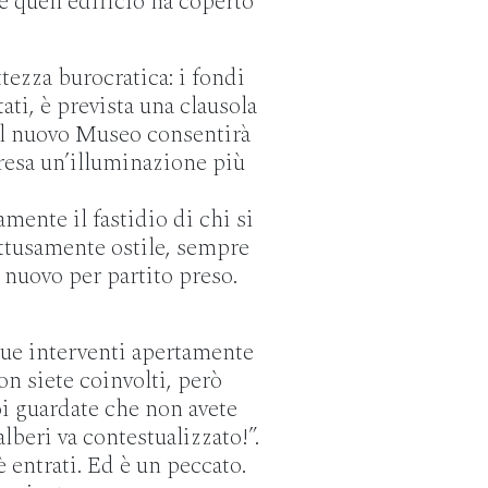
he quell’edificio ha coperto
tezza burocratica: i fondi
ti, è prevista una clausola
il nuovo Museo consentirà
presa un’illuminazione più
mente il fastidio di chi si
ottusamente ostile, sempre
el nuovo per partito preso.
due interventi apertamente
on siete coinvolti, però
oi guardate che non avete
alberi va contestualizzato!”.
 entrati. Ed è un peccato.