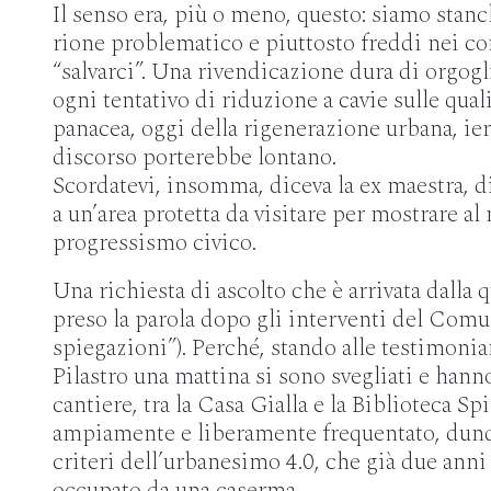
Il senso era, più o meno, questo: siamo stanc
rione problematico e piuttosto freddi nei con
“salvarci”. Una rivendicazione dura di orgoglio
ogni tentativo di riduzione a cavie sulle quali
panacea, oggi della rigenerazione urbana, ier
discorso porterebbe lontano.
Scordatevi, insomma, diceva la ex maestra, d
a un’area protetta da visitare per mostrare a
progressismo civico.
Una richiesta di ascolto che è arrivata dalla q
preso la parola dopo gli interventi del Comu
spiegazioni”). Perché, stando alle testimonia
Pilastro una mattina si sono svegliati e hann
cantiere, tra la Casa Gialla e la Biblioteca Sp
ampiamente e liberamente frequentato, dunq
criteri dell’urbanesimo 4.0, che già due anni
occupato da una caserma.