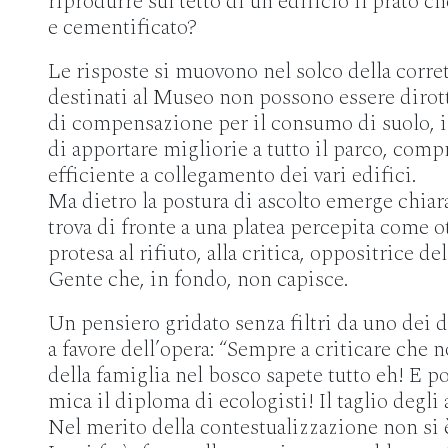
riprodurre sul tetto di un edificio il prato c
e cementificato?
Le risposte si muovono nel solco della corret
destinati al Museo non possono essere dirotta
di compensazione per il consumo di suolo, 
di apportare migliorie a tutto il parco, com
efficiente a collegamento dei vari edifici.
Ma dietro la postura di ascolto emerge chiara
trova di fronte a una platea percepita come 
protesa al rifiuto, alla critica, oppositrice d
Gente che, in fondo, non capisce.
Un pensiero gridato senza filtri da uno dei 
a favore dell’opera: “Sempre a criticare che n
della famiglia nel bosco sapete tutto eh! E p
mica il diploma di ecologisti! Il taglio degli 
Nel merito della contestualizzazione non si è