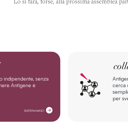
Lo si farà, forse, alla prossima assemblea par
o indipendente, senza
Antige
tenere Antìgene è
cerca d
sempli
per sve
SOSTENIAMOCI