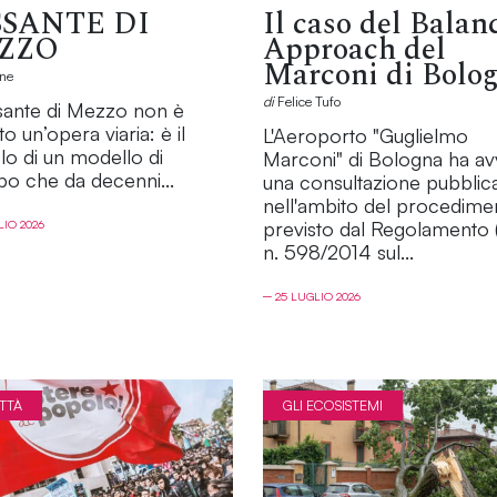
SSANTE DI
Il caso del Balan
ZZO
Approach del
Marconi di Bolo
ne
di
Felice Tufo
ssante di Mezzo non è
to un’opera viaria: è il
L'Aeroporto "Guglielmo
lo di un modello di
Marconi" di Bologna ha av
po che da decenni...
una consultazione pubblic
nell'ambito del procedime
LIO 2026
previsto dal Regolamento 
n. 598/2014 sul...
─ 25 LUGLIO 2026
ITTÀ
GLI ECOSISTEMI