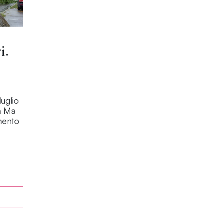
i.
luglio
h Ma
mento