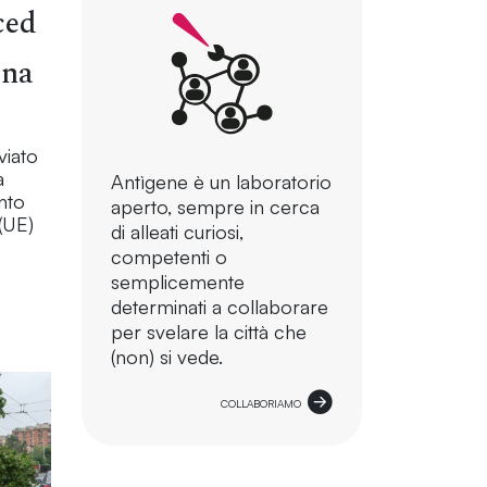
ced
gna
viato
a
Antìgene è un laboratorio
nto
aperto, sempre in cerca
(UE)
di alleati curiosi,
competenti o
semplicemente
determinati a collaborare
per svelare la città che
(non) si vede.
COLLABORIAMO