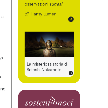
osservazioni
surreal
di
Hansy Lumen
na
e?
La misteriosa storia di
Satoshi Nakamoto
o
rno