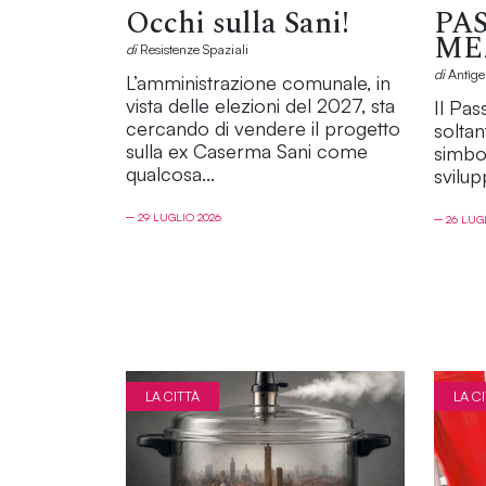
Occhi sulla Sani!
PA
ME
di
Resistenze Spaziali
di
Antìge
L’amministrazione comunale, in
vista delle elezioni del 2027, sta
Il Pa
cercando di vendere il progetto
soltan
sulla ex Caserma Sani come
simbo
qualcosa...
svilup
─ 29 LUGLIO 2026
─ 26 LUG
LA CITTÀ
LA C