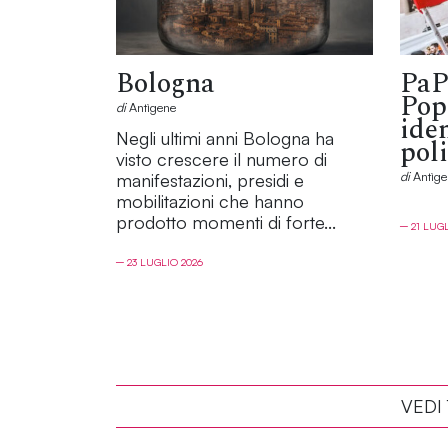
Bologna
PaP
Popo
di
Antìgene
ide
Negli ultimi anni Bologna ha
poli
visto crescere il numero di
di
Antìge
manifestazioni, presidi e
mobilitazioni che hanno
prodotto momenti di forte...
─ 21 LUG
─ 23 LUGLIO 2026
VEDI