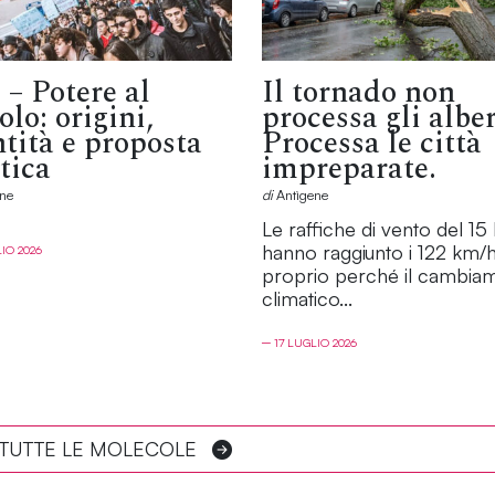
 – Potere al
Il tornado non
lo: origini,
processa gli alber
ntità e proposta
Processa le città
tica
impreparate.
ne
di
Antìgene
Le raffiche di vento del 15 
hanno raggiunto i 122 km/
LIO 2026
proprio perché il cambia
climatico...
─ 17 LUGLIO 2026
 TUTTE LE MOLECOLE