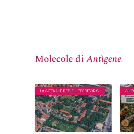
Molecole di
Antìgene
LA CITTÀ | LE RETI E IL TERRITORIO
GLI 