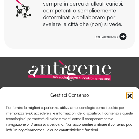
sempre in cerca di alleati curiosi,
competenti o semplicemente
determinati a collaborare per
svelare la città che (non) si vede.
COLLABORIAMO
ANTÌGENE, IN PILLOLE
Gestisci Consenso
AUTORI E COLLABORATORI
SOSTIENI ANTÌGENE
Per fornire le migliori esperienze, utilizziamo tecnologie come i cookie per
COLLABORA CON ANTÌGENE
memorizzare e/o accedere alle informazioni del dispositivo. Il consenso a queste
tecnologie ci permetterà di elaborare dati come il comportamento di
navigazione o ID unici su questo sito. Non acconsentire o ritirare il consenso può
influire negativamente su alcune caratteristiche e funzioni.
Contatti
Disclaimer