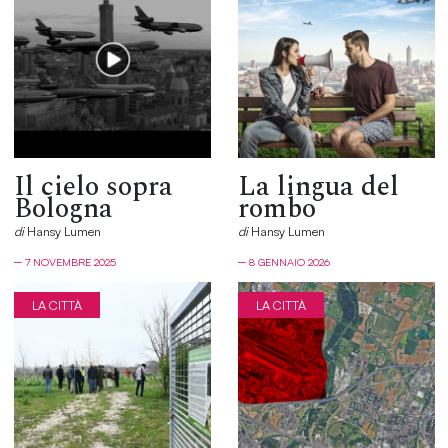
Il cielo sopra
La lingua del
Bologna
rombo
di
Hansy Lumen
di
Hansy Lumen
─ 7 NOVEMBRE 2025
─ 8 GENNAIO 2026
LA CITTÀ
LA CITTÀ