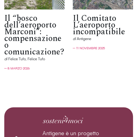
Il “bosco
Il Comitato
dell’aeroporto
L’aeroporto
Marconi”:
incompatibile
compensazione
di
Antìgene
o
comunicazione?
─ 11 NOVEMBRE 2025
di
Felice Tufo, Felice Tufo
─ 8 MARZO 2026
Antìgene è un progetto