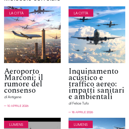
LA CITTÀ
LA CITTÀ
Aeroporto
Inquinamento
Marconi: il
acustico e
rumore del
traffico aereo:
consenso
impatti sanitari
e ambientali
di
Antìgene
di
Felice Tufo
─ 10 APRILE 2026
─ 18 APRILE 2026
LUMENS
LUMENS