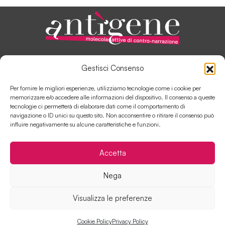
ANTÌGENE, IN PILLOLE
Gestisci Consenso
AUTORI E COLLABORATORI
SOSTIENI ANTÌGENE
Per fornire le migliori esperienze, utilizziamo tecnologie come i cookie per
COLLABORA CON ANTÌGENE
memorizzare e/o accedere alle informazioni del dispositivo. Il consenso a queste
tecnologie ci permetterà di elaborare dati come il comportamento di
navigazione o ID unici su questo sito. Non acconsentire o ritirare il consenso può
influire negativamente su alcune caratteristiche e funzioni.
Contatti
Disclaimer
Cookie Policy
Accetta
Privacy Policy
Nega
Visualizza le preferenze
© antìgene 2025
Cookie Policy
Privacy Policy