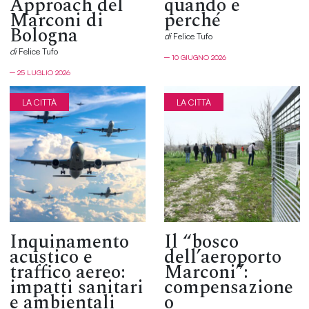
Approach del
quando e
Marconi di
perché
Bologna
di
Felice Tufo
di
Felice Tufo
─ 10 GIUGNO 2026
─ 25 LUGLIO 2026
LA CITTÀ
LA CITTÀ
Inquinamento
Il “bosco
acustico e
dell’aeroporto
traffico aereo:
Marconi”:
impatti sanitari
compensazione
e ambientali
o