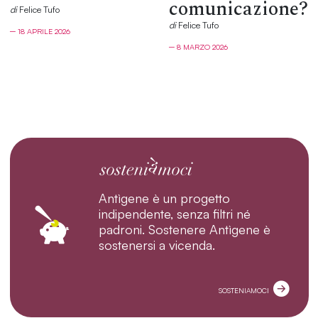
comunicazione?
di
Felice Tufo
di
Felice Tufo
─ 18 APRILE 2026
─ 8 MARZO 2026
Antìgene è un progetto
indipendente, senza filtri né
padroni. Sostenere Antìgene è
sostenersi a vicenda.
SOSTENIAMOCI