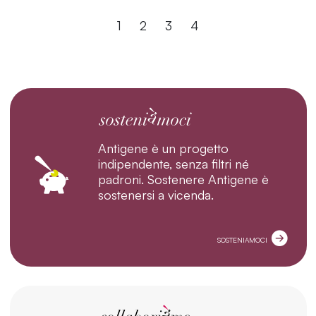
1
2
3
4
Antìgene è un progetto
indipendente, senza filtri né
padroni. Sostenere Antìgene è
sostenersi a vicenda.
SOSTENIAMOCI