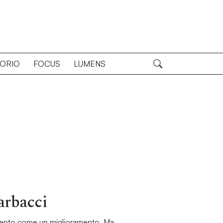
TORIO
FOCUS
LUMENS
arbacci
rvento come un miglioramento. Ma