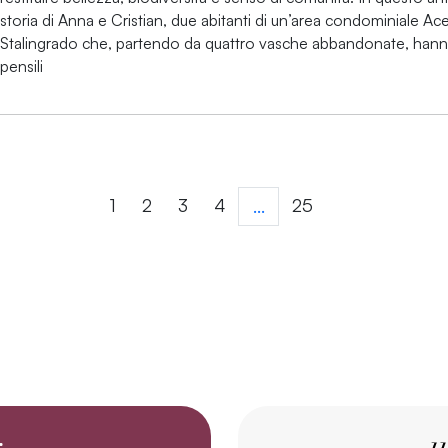
storia di Anna e Cristian, due abitanti di un’area condominiale Ace
Stalingrado che, partendo da quattro vasche abbandonate, hanno 
pensili
1
2
3
4
25
...