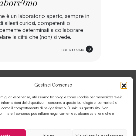
ne è un laboratorio aperto, sempre in
i alleati curiosi, competenti o
cemente determinati a collaborare
lare la città che (non) si vede.
COLLABORIAMO
Gestisci Consenso
ORA CON ANTÌGENE
e migliori esperienze, utilizziamo tecnologie come i cookie per memorizzare e/o
 informazioni del dispositivo. Il consenso a queste tecnologie ci permetterà di
i come il comportamento di navigazione o ID unici su questo sito. Non
o ritirare il consenso può influire negativamente su alcune caratteristiche e