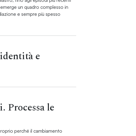
ilastro, fino agli episodi più recenti
co, emerge un quadro complesso in
ediazione e sempre più spesso
identità e
i. Processa le
 proprio perché il cambiamento