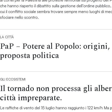
ai cortei per la Palestina alle proteste territoriali sul progetto del P
che hanno riaperto il dibattito sulla gestione dell’ordine pubbli
cui il conflitto sociale sembra trovare sempre meno luoghi di m
sfociare nello scontro.
LA CITTÀ
PaP – Potere al Popolo: origini, 
proposta politica
GLI ECOSISTEMI
Il tornado non processa gli alber
città impreparate.
Le raffiche di vento del 15 luglio hanno raggiunto i 122 km/h Ma