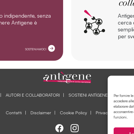
o indipendente, senza
Antige
tenere Antìgene è
cerca d
sempli
per sve
SOSTENIAMOCI
AUTORI E COLLABORATORI
SOSTIENI ANTÌGENE
COLLAB
Per fornire l
accedere alle
elaborare dat
acconsentire 
Contatti
Disclaimer
Cookie Policy
Privacy Policy
funzioni.