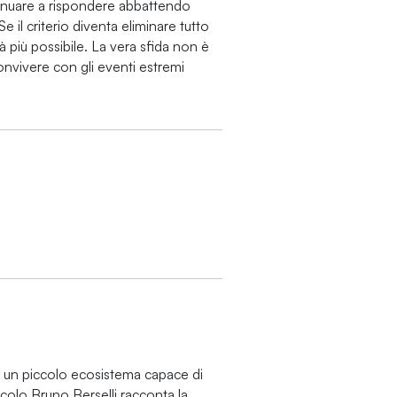
inuare a rispondere abbattendo
e il criterio diventa eliminare tutto
à più possibile. La vera sfida non è
nvivere con gli eventi estremi
e un piccolo ecosistema capace di
ticolo Bruno Berselli racconta la